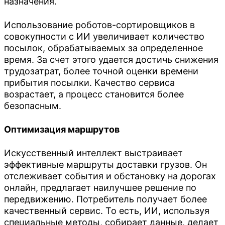
назначения.
Использование роботов-сортировщиков в
совокупности с ИИ увеличивает количество
посылок, обрабатываемых за определенное
время. За счет этого удается достичь снижения
трудозатрат, более точной оценки времени
прибытия посылки. Качество сервиса
возрастает, а процесс становится более
безопасным.
Оптимизация маршрутов
Искусственный интеллект выстраивает
Расчет стоимости
эффективные маршруты доставки грузов. Он
контейнерных
отслеживает события и обстановку на дорогах
Работаете с крупными
перевозок по России
онлайн, предлагает наилучшее решение по
партиями или регулярными
передвижению. Потребитель получает более
Купить
качественный сервис. То есть, ИИ, используя
отправками?
Консультация специалиста
специальные методы, собирает данные, делает
Оставьте свой номер телефона и наш специалист