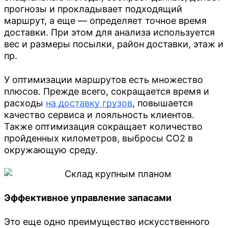
свяжется с вами
прогнозы и прокладывает подходящий
Мы предлагаем существенные скидки на
Оставьте свой номер телефона и наш специалист
транспортировку при больших объёмах, а также
маршрут, а еще — определяет точное время
свяжется с вами
предоставляем отсрочку платежа для постоянных
доставки. При этом для анализа используется
клиентов.
вес и размеры посылки, район доставки, этаж и
Оставьте контакты, и мы подготовим оптимальное
пр.
предложение под ваши задачи.
Город отправления
У оптимизации маршрутов есть множество
плюсов. Прежде всего, сокращается время и
расходы
на доставку грузов
, повышается
Город получения
качество сервиса и лояльность клиентов.
Барнаул
ОТПРАВИТЬ
Также оптимизация сокращает количество
пройденных километров, выбросы CO2 в
Владивосток
ОТПРАВИТЬ
окружающую среду.
Размер
Нажимая кнопку, я принимаю
соглашение о
Барнаул
Екатеринбург
ОТПРАВИТЬ
конфиденциальности
и соглашаюсь с обработкой
Нажимая кнопку, я принимаю
соглашение о
персональных данных.
Владивосток
конфиденциальности
и соглашаюсь с обработкой
Иркутск
Нажимая кнопку, я принимаю
соглашение о
персональных данных.
РАССЧИТАТЬ
20 футов
Эффективное управление запасами
конфиденциальности
и соглашаюсь с обработкой
Екатеринбург
Кемерово
персональных данных.
25 футов
Иркутск
Это еще одно преимущество искусственного
Красноярск
Нажимая кнопку, я принимаю
соглашение о