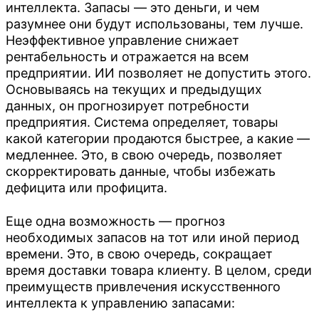
интеллекта. Запасы — это деньги, и чем
конфиденциальности
и соглашаюсь с обработкой
30 футов
Кемерово
разумнее они будут использованы, тем лучше.
Лабытнанги
персональных данных.
Неэффективное управление снижает
40 футов
Красноярск
Магадан
рентабельность и отражается на всем
предприятии. ИИ позволяет не допустить этого.
Лабытнанги
Петропавловск-Камчатский
Основываясь на текущих и предыдущих
данных, он прогнозирует потребности
Магадан
Сургут
предприятия. Система определяет, товары
какой категории продаются быстрее, а какие —
Петропавловск-Камчатский
Томмот
медленнее. Это, в свою очередь, позволяет
Сургут
скорректировать данные, чтобы избежать
Томск
дефицита или профицита.
Томмот
Тюмень
Еще одна возможность — прогноз
Томск
Улан-Удэ
необходимых запасов на тот или иной период
времени. Это, в свою очередь, сокращает
Тюмень
Хабаровск
время доставки товара клиенту. В целом, среди
преимуществ привлечения искусственного
Улан-Удэ
Челябинск
интеллекта к управлению запасами:
Хабаровск