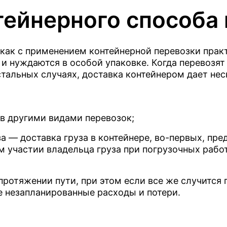
и наш специалист
доставляем отсрочку
ейнерного способа 
вим оптимальное
 как с применением контейнерной перевозки прак
 и нуждаются в особой упаковке. Когда перевозят
остальных случаях, доставка контейнером дает не
Город получения
 в другими видами перевозок;
РА
Барнаул
Ь
а — доставка груза в контейнере, во-первых, пр
Ь
Владивосток
 участии владельца груза при погрузочных работа
Ь
е о конфиденциальности
и соглашаюсь с обработкой
персональн
е о конфиденциальности
и
ение о конфиденциальности
Екатеринбург
 данных.
ьных данных.
е о конфиденциальности
и
протяжении пути, при этом если все же случится
Иркутск
 данных.
е незапланированные расходы и потери.
Кемерово