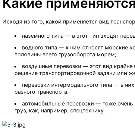
Какие применяются
Исходя из того, какой применяется вид транспо
наземного типа — в этот тип входят пер
водного типа — к ним относят морские к
половины всего грузооборота морем;
воздушные перевозки — этот вид крайне б
решение транспортировочной задачи или ж
перевозки интермодального типа — в них
Работаете с к
разного транспорта.
Купить
Консультаци
партиями или
автомобильные перевозки — тоже очень 
груз, как, например, спецтехнику.
Расчет стои
регулярными о
специалиста
Оставьте свой номер телефона 
перевозок п
свяжется с вами
Мы предлагаем существенные скид