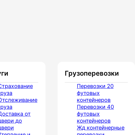
Чита
Южно-Сахалинск
уги
Грузоперевозки
Страхование
Перевозки 20
груза
футовых
Отслеживание
контейнеров
груза
Перевозки 40
Доставка от
футовых
двери до
контейнеров
двери
Жд контейнерные
Утепление и
перевозки