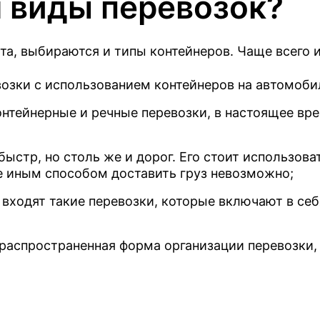
 виды перевозок?
рта, выбираются и типы контейнеров. Чаще всего 
евозки с использованием контейнеров на автомо
онтейнерные и речные перевозки, в настоящее вр
ыстр, но столь же и дорог. Его стоит использова
е иным способом доставить груз невозможно;
 входят такие перевозки, которые включают в се
рупными
я
распространенная форма организации перевозки, 
мости контейнерных
тправками?
и наш специалист
о России
ки на транспортировку