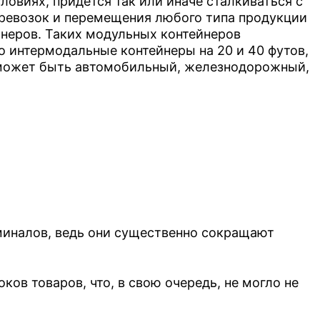
ловиях, придется так или иначе сталкиваться с
еревозок и перемещения любого типа продукции
неров. Таких модульных контейнеров
то интермодальные контейнеры на 20 и 40 футов,
о может быть автомобильный, железнодорожный,
в Благовещенск
Контейнерные перевозки из Мо
 Иркутск
Контейнерные перевозки из Мо
в Кемерово
Контейнерные перевозки из Мо
 Магадан
Контейнерные перевозки из Мо
в Томмот
Контейнерные перевозки из Мо
 Уссурийск
Железнодорожные перевозки 
 Читу
Контейнерные перевозки из Мо
миналов, ведь они существенно сокращают
в товаров, что, в свою очередь, не могло не