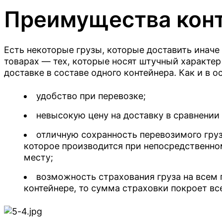
Оставьте свой номер телефона 
при больших объёмах, а также пре
Преимущества конт
платежа для постоянных клиентов.
свяжется с вами
Оставьте контакты, и мы подгото
предложение под ваши задачи.
Есть некоторые грузы, которые доставить иначе
товарах — тех, которые носят штучный характер
доставке в составе одного контейнера. Как и в 
Город отправления
удобство при перевозке;
невысокую цену на доставку в сравнении
Размер
Барнаул
ОТПРАВИТ
отличную сохранность перевозимого груз
ОТПРАВИТ
Владивосток
которое производится при непосредственном
ОТПРАВИТ
Нажимая кнопку, я принимаю
соглашени
месту;
Нажимая кнопку, я принимаю
соглашени
20 футов
Нажимая кнопку, я принимаю
соглаш
Екатеринбург
соглашаюсь с обработкой
персональных
и соглашаюсь с обработкой
персонал
Нажимая кнопку, я принимаю
соглашени
возможность страхования груза на всем 
25 футов
Иркутск
соглашаюсь с обработкой
персональных
контейнере, то сумма страховки покроет вс
30 футов
Кемерово
40 футов