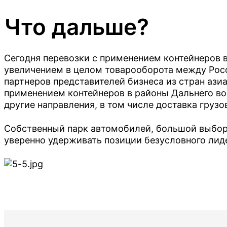
Красноярск
Что дальше?
Лабытнанги
Магадан
Сегодня перевозки с применением контейнеров в
Петропавловск-Камчатский
увеличением в целом товарооборота между Рос
партнеров представителей бизнеса из стран ази
Сургут
применением контейнеров в районы Дальнего вос
другие направления, в том числе доставка грузо
Томмот
Собственный парк автомобилей, большой выбор 
Томск
уверенно удерживать позиции безусловного лиде
Тюмень
Улан-Удэ
Хабаровск
Челябинск