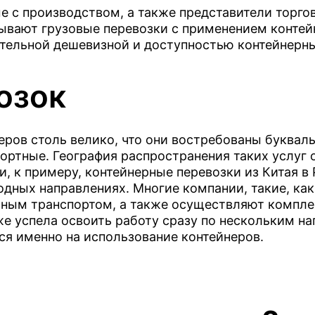
е с производством, а также представители торгов
ывают грузовые перевозки с применением контей
ительной дешевизной и доступностью контейнерны
тов б/у
тов б/у
озок
ров столь велико, что они востребованы буквальн
ртные. География распространения таких услуг о
, к примеру, контейнерные перевозки из Китая в
одных направлениях. Многие компании, такие, как
зным транспортом, а также осуществляют компле
уже успела освоить работу сразу по нескольким н
тся именно на использование контейнеров.