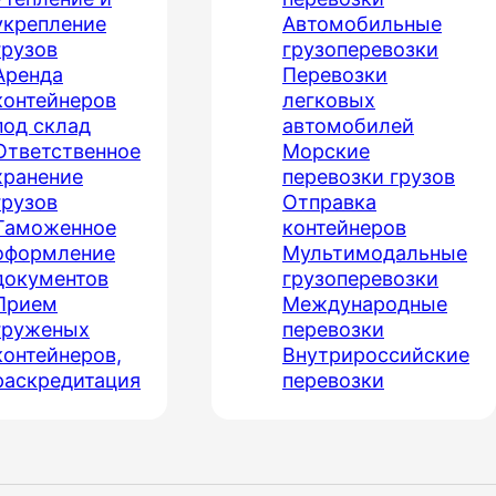
укрепление
Автомобильные
грузов
грузоперевозки
Аренда
Перевозки
контейнеров
легковых
под склад
автомобилей
Ответственное
Морские
хранение
перевозки грузов
грузов
Отправка
Таможенное
контейнеров
оформление
Мультимодальные
документов
грузоперевозки
Прием
Международные
груженых
перевозки
контейнеров,
Внутрироссийские
раскредитация
перевозки