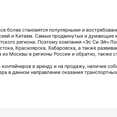
Красноярск
Лабытнанги
Магадан
се более становятся популярными и востребованн
Петропавловск-Камча
сией и Китаем. Самые продвинутые и думающие к
атского региона. Поэтому компания «Эс Си Эйч Л
Сургут
тока, Красноярска, Хабаровска, а также развивае
в из Москвы в регионы России и обратно, также ст
Томмот
контейнеров в аренду и на продажу, наличие со
Томск
ра в данном направлении оказания транспортных 
Тюмень
Улан-Удэ
Хабаровск
Челябинск