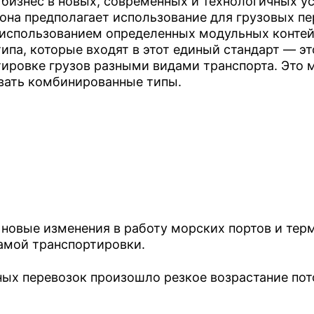
 бизнес в новых, современных и технологичных ус
я
она предполагает использование для грузовых п
ытые 20 футов
 использованием определенных модульных контей
ртом
ипа, которые входят в этот единый стандарт — э
кие 20 футов
ртировке грузов разными видами транспорта. Эт
вать комбинированные типы.
нспортом
Контейнерные перевозки из Москвы 
ринбург
Контейнерные перевозки из Москвы в
ул
Контейнерные перевозки из Москвы 
тнанги
Контейнерные перевозки из Москвы в
к
Контейнерные перевозки из Москвы 
ng
Удэ
Контейнерные перевозки из Москвы в
бинск
Контейнерные перевозки из Москвы в
е
 новые изменения в работу морских портов и тер
самой транспортировки.
 перевозок произошло резкое возрастание потоко