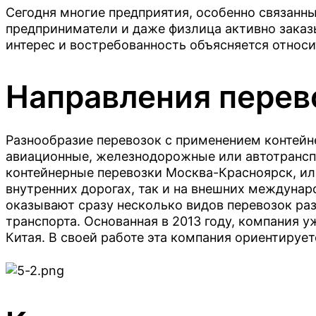
Морские контейнеры 12 метров б/у
Сегодня многие предприятия, особенно связанны
Морские БУ контейнеры 20 футов
Морские контейнеры б/у 40 футов
предприниматели и даже физлица активно заказ
Морские контейнеры б/у 45 футов
интерес и востребованность объясняется относ
Рефрижераторные контейнеры б/у
Рефрижераторные контейнеры 20 фу
Рефрижераторные контейнеры 40 фу
Направления перев
ЖД контейнеры б/у
Списанные контейнеры
Разнообразие перевозок с применением контейне
авиационные, железнодорожные или автотранспо
контейнерные перевозки Москва-Красноярск, или
внутренних дорогах, так и на внешних междунар
оказывают сразу несколько видов перевозок ра
транспорта. Основанная в 2013 году, компания 
Китая. В своей работе эта компания ориентируе