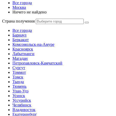
Все города
Москва
Ничего не найдено
Страна получения
Все города
Барнаул
Беркакит
Комсомольск-на-Амуре
Красноярск
Лабытнанги
Магадан
Петропавловск-Камчатский
Сургут
Томмот
Томск
Тында
Тюмень
Улан-Удэ
Усинск
Уссурийск
Челябинск
Владивосток
Екатеринбург