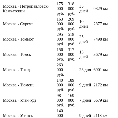
175
318
Москва
-
Петропавловск-
35
000
000
9329 км
Камчатский
дней
руб.
руб.
163
269
10
Москва
-
Сургут
000
000
2877 км
дней
руб.
руб.
295
518
25
Москва
-
Томмот
000
000
7498 км
дней
руб.
руб.
156
317
13
Москва
-
Томск
000
000
3679 км
дней
руб.
руб.
263
Москва
-
Тында
000
23 дня
6901 км
руб.
140
189
Москва
-
Тюмень
000
000
9 дней
2172 км
руб.
руб.
98
169
Москва
-
Улан-Удэ
000
000
7 дней
5679 км
руб.
руб.
140
Москва
-
Усинск
000
9 дней
2118 км