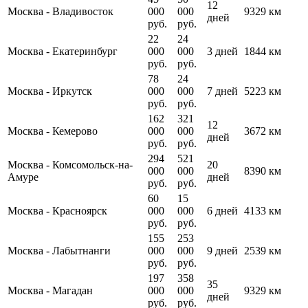
12
Москва
-
Владивосток
000
000
9329 км
дней
руб.
руб.
22
24
Москва
-
Екатеринбург
000
000
3 дней
1844 км
руб.
руб.
78
24
Москва
-
Иркутск
000
000
7 дней
5223 км
руб.
руб.
162
321
12
Москва
-
Кемерово
000
000
3672 км
дней
руб.
руб.
294
521
Москва
-
Комсомольск-на-
20
000
000
8390 км
Амуре
дней
руб.
руб.
60
15
Москва
-
Красноярск
000
000
6 дней
4133 км
руб.
руб.
155
253
Москва
-
Лабытнанги
000
000
9 дней
2539 км
руб.
руб.
197
358
35
Москва
-
Магадан
000
000
9329 км
дней
руб.
руб.