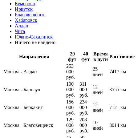
Кемерово
Иркутск
Благовещенск
Хабаровск
Алдан
Чита
Южно-Сахалинск
Ничего не найдено
20
40
Время
Направления
Расстояние
фут
фут
в пути
253
25
Москва
-
Алдан
000
7417 км
дней
руб.
100
311
12
Москва
-
Барнаул
000
000
3555 км
дней
руб.
руб.
156
234
12
Москва
-
Беркакит
000
000
7121 км
дней
руб.
руб.
129
208
10
Москва
-
Благовещенск
000
000
8014 км
дней
руб.
руб.
45
50