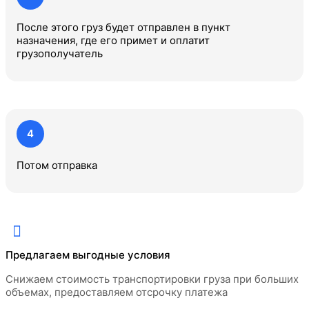
После этого груз будет отправлен в пункт
назначения, где его примет и оплатит
грузополучатель
Расчет стоимости
контейнерных
4
Работаете с крупными
перевозок по России
партиями или регулярными
Купить
Потом отправка
отправками?
Консультация специалиста
Оставьте свой номер телефона и наш специалист
свяжется с вами
Мы предлагаем существенные скидки на
Оставьте свой номер телефона и наш специалист
транспортировку при больших объёмах, а также
свяжется с вами
предоставляем отсрочку платежа для постоянных
клиентов.
Предлагаем выгодные условия
Оставьте контакты, и мы подготовим оптимальное
предложение под ваши задачи.
Снижаем стоимость транспортировки груза при больших
объемах, предоставляем отсрочку платежа
Город отправления