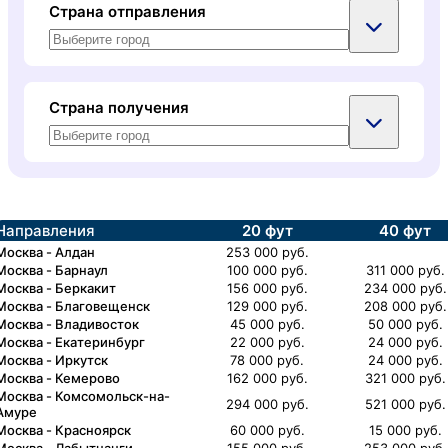
Страна отправления
Улан-Удэ
Челябинск
Хабаровск
Чита
Страна получения
Челябинск
Все города
Южно-Сахалинск
Чита
Москва
Южно-Сахалинск
Все города
Направления
20 фут
40 фут
Алдан
Москва
-
Алдан
253 000 руб.
Москва
-
Барнаул
100 000 руб.
311 000 руб.
Москва
-
Беркакит
Барнаул
156 000 руб.
234 000 руб.
Москва
-
Благовещенск
129 000 руб.
208 000 руб.
Москва
-
Владивосток
45 000 руб.
50 000 руб.
Беркакит
Москва
-
Екатеринбург
22 000 руб.
24 000 руб.
Москва
-
Иркутск
78 000 руб.
24 000 руб.
Благовещенск
Москва
-
Кемерово
162 000 руб.
321 000 руб.
Москва
-
Комсомольск-на-
294 000 руб.
521 000 руб.
Амуре
Владивосток
Москва
-
Красноярск
60 000 руб.
15 000 руб.
Москва
-
Лабытнанги
155 000 руб.
253 000 руб.