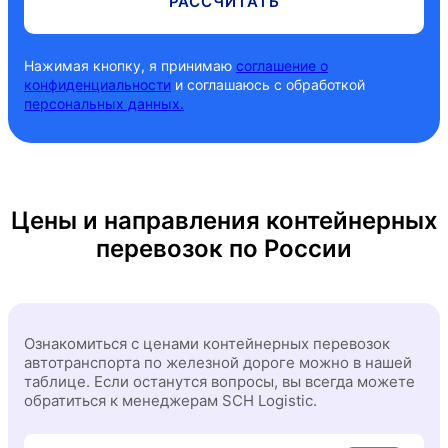
РАССЧИТАТЬ
20 футов
Екатеринбург
Кемерово
25 футов
Иркутск
Красноярск
Нажимая кнопку, я принимаю
соглашение о
конфиденциальности
и соглашаюсь с обработкой
30 футов
Кемерово
Лабытнанги
персональных данных.
40 футов
Красноярск
Магадан
Лабытнанги
Петропавловск-Камчатский
Цены и направления контейнерных
Магадан
Сургут
перевозок по России
Петропавловск-Камчатский
Томмот
Сургут
Томск
Ознакомиться с ценами контейнерных перевозок
Томмот
Тюмень
автотранспорта по железной дороге можно в нашей
таблице. Если останутся вопросы, вы всегда можете
Томск
Улан-Удэ
обратиться к менеджерам SCH Logistic.
Тюмень
Хабаровск