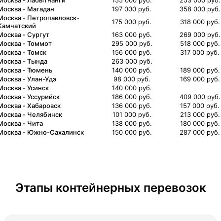
Екатеринбург
Москва
-
Магадан
197 000 руб.
358 000 руб.
Москва
-
Петропавловск-
175 000 руб.
318 000 руб.
Иркутск
Камчатский
Москва
-
Сургут
163 000 руб.
269 000 руб.
Москва
-
Томмот
295 000 руб.
518 000 руб.
Кемерово
Москва
-
Томск
156 000 руб.
317 000 руб.
Москва
-
Тында
263 000 руб.
Комсомольск-на-Амуре
Москва
-
Тюмень
140 000 руб.
189 000 руб.
Москва
-
Улан-Удэ
98 000 руб.
169 000 руб.
Красноярск
Москва
-
Усинск
140 000 руб.
Москва
-
Уссурийск
186 000 руб.
409 000 руб.
Москва
-
Хабаровск
136 000 руб.
157 000 руб.
Лабытнанги
Москва
-
Челябинск
101 000 руб.
213 000 руб.
Москва
-
Чита
138 000 руб.
180 000 руб.
Магадан
Москва
-
Южно-Сахалинск
150 000 руб.
287 000 руб.
Петропавловск-Камчатский
Сургут
Этапы контейнерных перевозок
Томмот
Томск