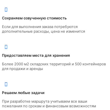
Город получения
Барнаул
Сохраняем озвученную стоимость
ОТПРАВИТЬ
Владивосток
Если для выполнения заказа потребуются
ОТПРАВИТЬ
Размер
дополнительные расходы, цена не изменится
Нажимая кнопку, я принимаю
соглашение о
Барнаул
Екатеринбург
ОТПРАВИТЬ
конфиденциальности
и соглашаюсь с обработкой
Нажимая кнопку, я принимаю
соглашение о
персональных данных.
Владивосток
конфиденциальности
и соглашаюсь с обработкой
Иркутск
Нажимая кнопку, я принимаю
соглашение о
персональных данных.
РАССЧИТАТЬ
20 футов
конфиденциальности
и соглашаюсь с обработкой
Екатеринбург
Кемерово
Предоставляем места для хранения
персональных данных.
25 футов
Более 2000 м2 складских территорий и 500 контейнеров
Иркутск
Красноярск
Нажимая кнопку, я принимаю
соглашение о
для продажи и аренды
конфиденциальности
и соглашаюсь с обработкой
30 футов
Кемерово
Лабытнанги
персональных данных.
40 футов
Красноярск
Магадан
Решаем любые задачи
Лабытнанги
Петропавловск-Камчатский
При разработке маршрута учитываем все ваши
Магадан
пожелания по срокам и финансовым возможностям
Сургут