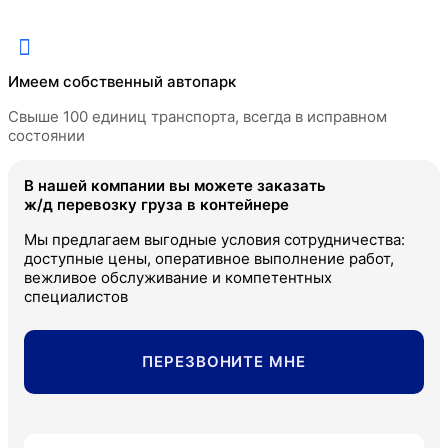
Петропавловск-Камчатский
Томмот
Сургут
Томск
Имеем собственный автопарк
Томмот
Тюмень
Свыше 100 единиц транспорта, всегда в исправном
состоянии
Томск
Улан-Удэ
В нашей компании вы можете заказать
Тюмень
Хабаровск
ж/д перевозку груза в контейнере
Улан-Удэ
Челябинск
Мы предлагаем выгодные условия сотрудничества:
доступные цены, оперативное выполнение работ,
Хабаровск
вежливое обслуживание и компетентных
Чита
специалистов
Челябинск
Южно-Сахалинск
Чита
ПЕРЕЗВОНИТЕ МНЕ
Южно-Сахалинск