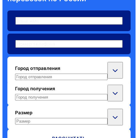
Город отправления
Город получения
Барнаул
Владивосток
Размер
Барнаул
Екатеринбург
Владивосток
Иркутск