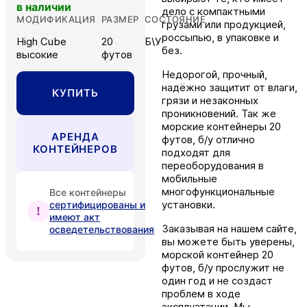
в наличии
дело с компактными
МОДИФИКАЦИЯ
РАЗМЕР
СОСТОЯНИЕ
грузами или продукцией,
россыпью, в упаковке и
High Cube
20
Б\У
без.
высокие
футов
Недорогой, прочный,
надёжно защитит от влаги,
КУПИТЬ
грязи и незаконных
проникновений. Так же
морские контейнеры 20
АРЕНДА
футов, б/у отлично
КОНТЕЙНЕРОВ
подходят для
переоборудования в
мобильные
многофункциональные
Все контейнеры
установки.
сертифицированы и
имеют акт
Заказывая на нашем сайте,
осведетельствования
вы можете быть уверены,
морской контейнер 20
футов, б/у прослужит не
один год и не создаст
проблем в ходе
эксплуатации. Мы