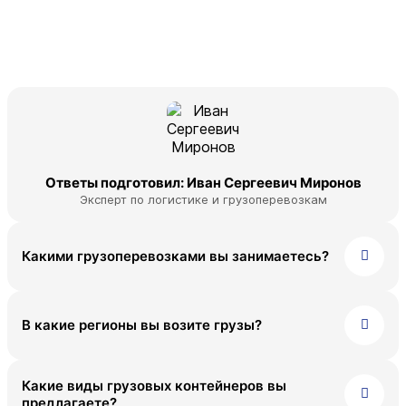
Магадан
Сургут
Петропавловск-Камчатский
Томмот
Сургут
Томск
Томмот
Тюмень
Томск
Ответы подготовил: Иван Сергеевич Миронов
Улан-Удэ
Эксперт по логистике и грузоперевозкам
Тюмень
Хабаровск
Какими грузоперевозками вы занимаетесь?
Улан-Удэ
Челябинск
Хабаровск
Чита
В какие регионы вы возите грузы?
Челябинск
Южно-Сахалинск
Чита
Какие виды грузовых контейнеров вы
предлагаете?