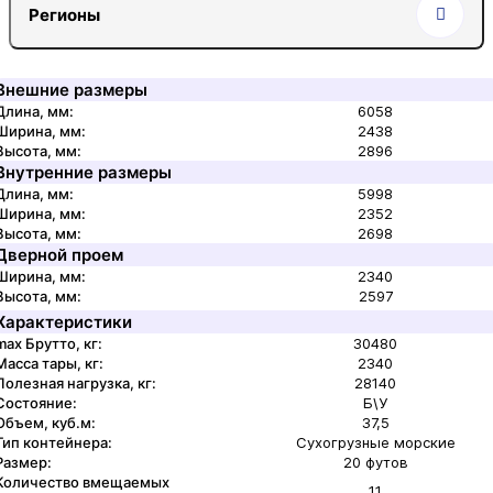
Регионы
Внешние размеры
Длина, мм:
6058
Ширина, мм:
2438
Высота, мм:
2896
Внутренние размеры
Длина, мм:
5998
Ширина, мм:
2352
Высота, мм:
2698
Дверной проем
Ширина, мм:
2340
Высота, мм:
2597
Характеристики
max Брутто, кг:
30480
Масса тары, кг:
2340
Полезная нагрузка, кг:
28140
Состояние:
Б\У
Объем, куб.м:
37,5
Тип контейнера:
Сухогрузные морские
Размер:
20 футов
Количество вмещаемых
11