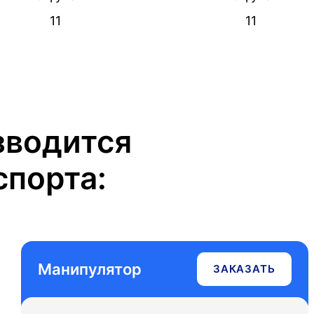
тский
11
11
зводится
порта:
Манипулятор
ЗАКАЗАТЬ