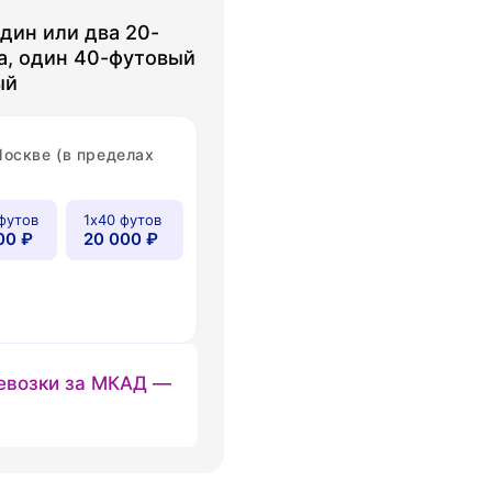
дин или два 20-
а, один 40-футовый
ый
Москве (в пределах
футов
1х40 футов
00 ₽
20 000 ₽
евозки за МКАД —