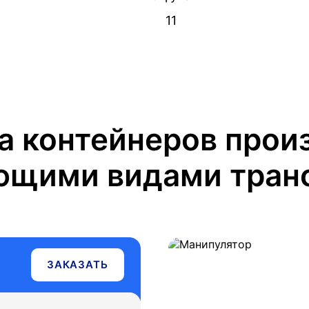
Петропавловск-Камча
11
Сургут
Томмот
Томск
а контейнеров прои
Тюмень
ющими видами транс
Улан-Удэ
Хабаровск
Челябинск
Чита
ЗАКАЗАТЬ
Южно-Сахалинск