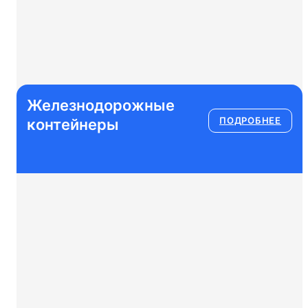
Железнодорожные
говещенск
Контейнерные перевозки из Москвы в К
ПОДРОБНЕЕ
контейнеры
тск
Контейнерные перевозки из Москвы в 
рово
Контейнерные перевозки из Москвы в 
адан
Контейнерные перевозки из Москвы в С
от
Контейнерные перевозки из Москвы в 
рийск
Железнодорожные перевозки Москва-Х
Контейнерные перевозки из Москвы в 
stic