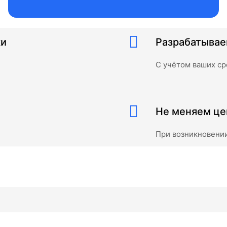
ки
Разрабатыва
C учётом ваших с
Не меняем це
При возникновении