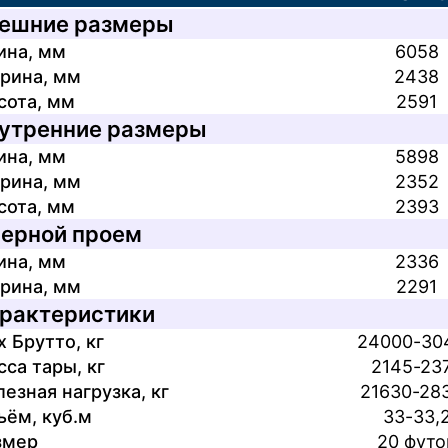
ешние размеры
ина, мм
6058
Город отправления
рина, мм
2438
сота, мм
2591
утренние размеры
Размер
Барнаул
ина, мм
5898
ОТПРАВИТ
ОТПРАВИТ
рина, мм
2352
Владивосток
ОТПРАВИТ
сота, мм
2393
Нажимая кнопку, я принимаю
соглашени
Нажимая кнопку, я принимаю
соглашени
20 футов
Нажимая кнопку, я принимаю
соглаш
Екатеринбург
ерной проем
соглашаюсь с обработкой
персональных
и соглашаюсь с обработкой
персонал
Нажимая кнопку, я принимаю
соглашени
25 футов
ина, мм
2336
Иркутск
соглашаюсь с обработкой
персональных
рина, мм
2291
30 футов
Кемерово
рактеристики
 Брутто, кг
24000-30
40 футов
Красноярск
са тары, кг
2145-23
езная нагрузка, кг
21630-28
Лабытнанги
ъём, куб.м
33-33,
Магадан
змер
20 футо