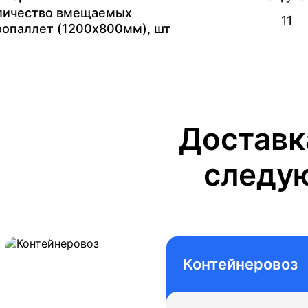
личество вмещаемых
Петропавловск-Камчатский
11
ропаллет (1200х800мм), шт
Сургут
Томмот
Томск
Доставк
Тюмень
следу
Улан-Удэ
Хабаровск
Челябинск
Чита
Контейнеровоз
Южно-Сахалинск