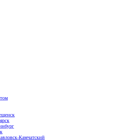
ртом
вещенск
ярск
инбург
ск
павловск-Камчатский