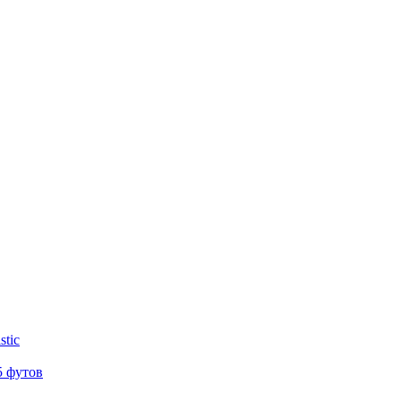
tic
 футов