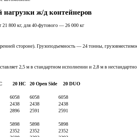
 нагрузки ж/д контейнеров
21 800 кг, для 40-футового — 26 000 кг
утренней стороне). Грузоподъемность — 24 тонны, грузовместимо
тавляет 2,5 м в стандартном исполнении и 2,8 м в нестандартн
C
20 HC
20 Open Side
20 DUO
6058
6058
6058
2438
2438
2438
2896
2591
2591
5898
5898
5898
2352
2352
2352