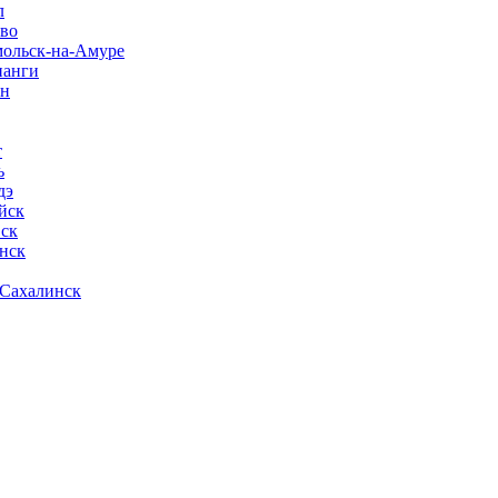
л
ово
мольск-на-Амуре
нанги
ан
т
ь
дэ
йск
ск
нск
-Сахалинск